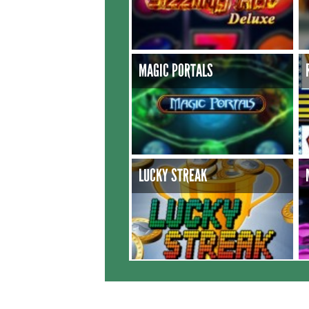
MAGIC PORTALS
LUCKY STREAK