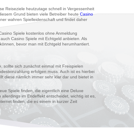
e Reiseziele heutzutage schnell in Vergessenheit
 diesem Grund bieten viele Betreiber heute
Casino
ner wahren Spielleidenschaft und findet daher
e Casino Spiele kostenlos ohne Anmeldung
 auch Casino Spiele mit Echtgeld anbieten. Als
 können, bevor man mit Echtgeld herumhantiert.
, sollte sich zunächst einmal mit Freispielen
desteinzahlung erfolgen muss. Auch ist es hierbei
lt diese nämlich immer sehr klar dar und bietet in
e Spiele finden, die eigentlich eine Deluxe
llerdings im Endeffekt entscheidet, wichtig ist es,
ernet finden, die es einem in kurzer Zeit