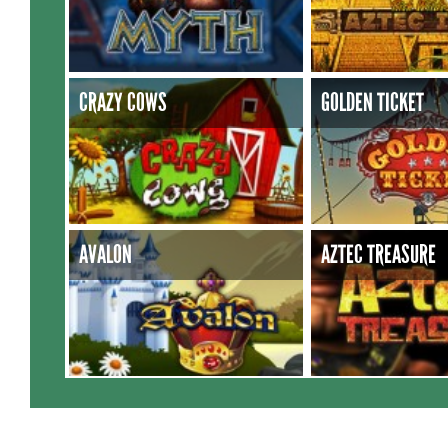
CRAZY COWS
GOLDEN TICKET
AVALON
AZTEC TREASURE